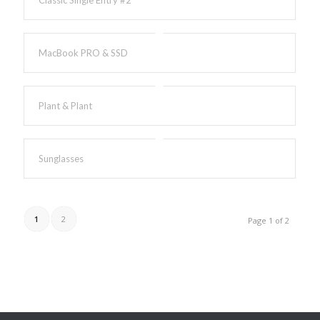
MacBook PRO & SSD
Plant & Plant
Sunglasses
1
2
Page 1 of 2