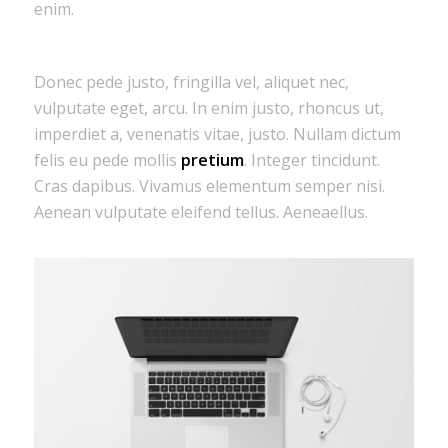
enim.
Donec pede justo, fringilla vel, aliquet nec,
vulputate eget, arcu. In enim justo, rhoncus ut,
imperdiet a, venenatis vitae, justo. Nullam dictum
felis eu pede mollis
pretium
. Integer tincidunt.
Cras dapibus. Vivamus elementum semper nisi.
Aenean vulputate eleifend tellus. Aeneaellus.