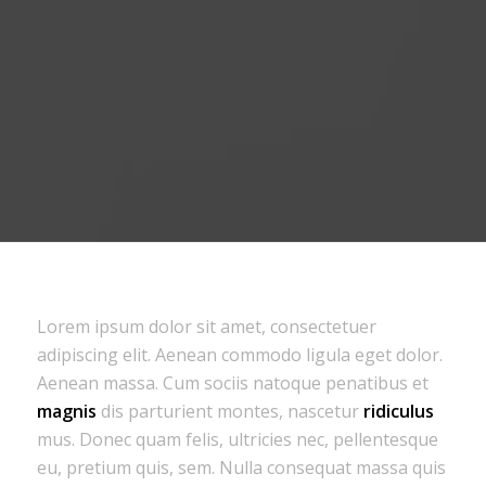
Lorem ipsum dolor sit amet, consectetuer
adipiscing elit. Aenean commodo ligula eget dolor.
Aenean massa. Cum sociis natoque penatibus et
magnis
dis parturient montes, nascetur
ridiculus
mus. Donec quam felis, ultricies nec, pellentesque
eu, pretium quis, sem. Nulla consequat massa quis